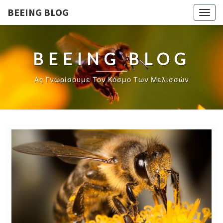
BEEING BLOG
Togg
navig
BEEING BLOG
Ας Γνωρίσουμε Τον Κόσμο Των Μελισσών