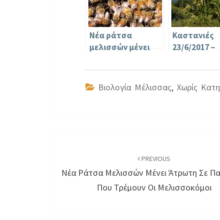
Νέα ράτσα
Καστανιές
μελισσών μένει
23/6/2017 –
άτρωτη σε
Βλαχοκερασ
παράσιτο που
τρέμουν οι
Βιολογία Μέλισσας
,
Χωρίς Κατη
μελισσοκόμοι
Post
navigation
PREVIOUS
Νέα Ράτσα Μελισσών Μένει Άτρωτη Σε Π
Που Τρέμουν Οι Μελισσοκόμοι