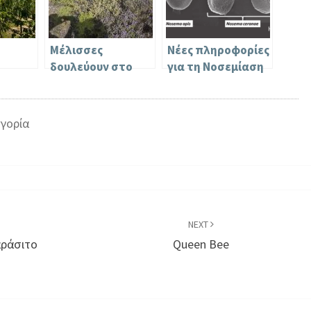
Μέλισσες
Νέες πληροφορίες
δουλεύουν στο
για τη Νοσεµίαση
ιά
θυμάρι 01/07/2017
των µελισσών
γορία
NEXT
αράσιτο
Queen Bee