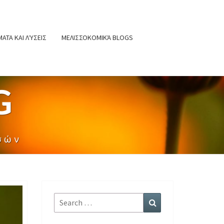
ΑΤΑ ΚΑΙ ΛΎΣΕΙΣ
ΜΕΛΙΣΣΟΚΟΜΙΚΆ BLOGS
G
σών
Search
Search
for: