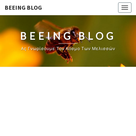
BEEING BLOG
Togg
navig
BEEING BLOG
Ας Γνωρίσουμε Τον Κόσμο Των Μελισσών