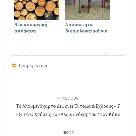
Νέα υπουργική
Απαραίτητα
απόφαση
δικαιολογητικά για
εξασφαλίζει
Μελισσοκομικό
περισσότερη και
Εργαστήριο
φθηνότερη ξυλεία
Τυποποίησης
φέτος στους
Μελιού
κατοίκους των
Ενημερωτικά
ορεινών περιοχών
Post
navigation
PREVIOUS
Το Αλουμινόχαρτο Διώχνει Έντομα & Εχθρούς – 7
Έξυπνες Χρήσεις Του Αλουμινόχαρτου Στον Κήπο
NEXT