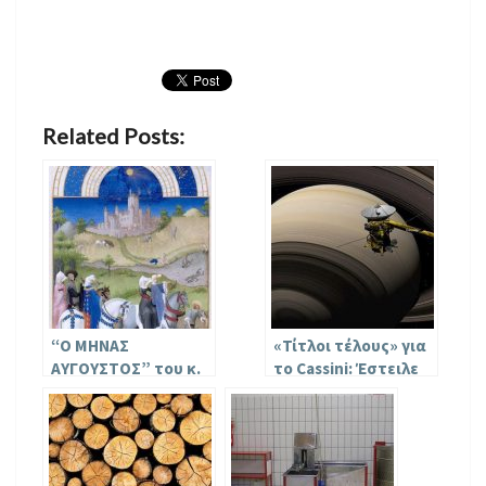
Related Posts:
“Ο ΜΗΝΑΣ
«Τίτλοι τέλους» για
ΑΥΓΟΥΣΤΟΣ” του κ.
το Cassini: Έστειλε
Διονύση Π.
το τελευταίο του
Σιμόπουλου,
σήμα στη Γη και
Επίτιμου Διευθυντή
αυτοκαταστράφηκ
Ευγενιδείου
ε
Πλανηταρίου