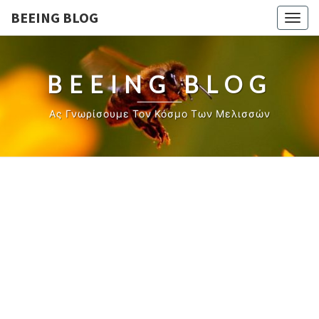
BEEING BLOG
Togg
navig
BEEING BLOG
Ας Γνωρίσουμε Τον Κόσμο Των Μελισσών