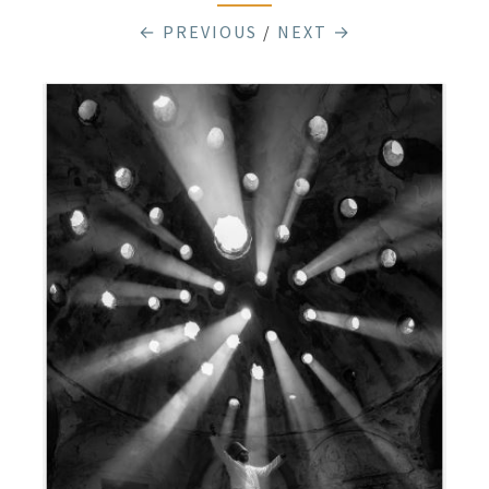
← PREVIOUS
/
NEXT →