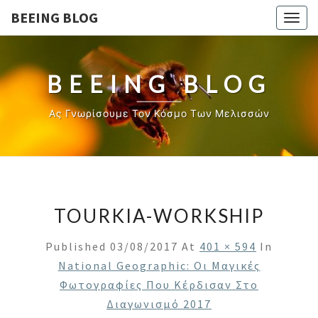
BEEING BLOG
Togg
navig
BEEING BLOG
Ας Γνωρίσουμε Τον Κόσμο Των Μελισσών
TOURKIA-WORKSHIP
Published
03/08/2017
At
401 × 594
In
National Geographic: Οι Μαγικές
Φωτογραφίες Που Κέρδισαν Στο
Διαγωνισμό 2017