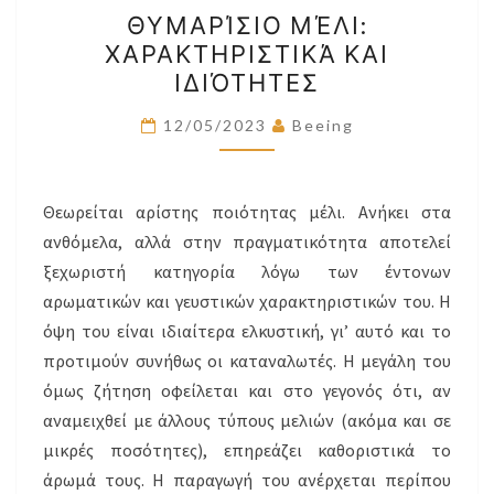
ΘΥΜΑΡΊΣΙΟ
ΘΥΜΑΡΊΣΙΟ ΜΈΛΙ:
ΜΈΛΙ:
ΧΑΡΑΚΤΗΡΙΣΤΙΚΆ ΚΑΙ
ΧΑΡΑΚΤΗΡΙΣΤΙΚΆ
ΙΔΙΌΤΗΤΕΣ
ΚΑΙ
ΙΔΙΌΤΗΤΕΣ
12/05/2023
Beeing
Θεωρείται αρίστης ποιότητας μέλι. Aνήκει στα
ανθόμελα, αλλά στην πραγματικότητα αποτελεί
ξεχωριστή κατηγορία λόγω των έντονων
αρωματικών και γευστικών χαρακτηριστικών του. H
όψη του είναι ιδιαίτερα ελκυστική, γι’ αυτό και το
προτιμούν συνήθως οι καταναλωτές. H μεγάλη του
όμως ζήτηση οφείλεται και στο γεγονός ότι, αν
αναμειχθεί με άλλους τύπους μελιών (ακόμα και σε
μικρές ποσότητες), επηρεάζει καθοριστικά το
άρωμά τους. H παραγωγή του ανέρχεται περίπου