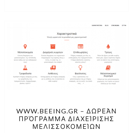
WWW.BEEING.GR
WWW.BEEING.GR – ΔΩΡΕΆΝ
–
ΠΡΌΓΡΑΜΜΑ ΔΙΑΧΕΊΡΙΣΗΣ
ΔΩΡΕΆΝ
ΜΕΛΙΣΣΟΚΟΜΕΊΩΝ
ΠΡΌΓΡΑΜΜΑ