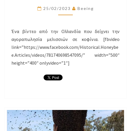
–
25/02/2023
Beeing
ΠΑΛΙΌ
ΒΊΝΤΕΟ
Ένα βίντεο από την Ολλανδία που δείχνει την
αγοραπωλησία μελισσιών σε κοφίνια. [fbvideo
link=”https://www.facebook.com/Historical.Honeybe
e.Articles/videos/781740698547095/” width=”500″
height=”400″ onlyvideo=”1″]