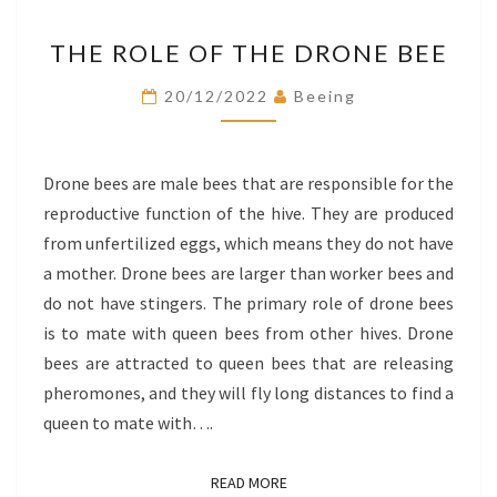
THE
THE ROLE OF THE DRONE BEE
ROLE
OF
20/12/2022
Beeing
THE
DRONE
BEE
Drone bees are male bees that are responsible for the
reproductive function of the hive. They are produced
from unfertilized eggs, which means they do not have
a mother. Drone bees are larger than worker bees and
do not have stingers. The primary role of drone bees
is to mate with queen bees from other hives. Drone
bees are attracted to queen bees that are releasing
pheromones, and they will fly long distances to find a
queen to mate with….
READ MORE
READ MORE