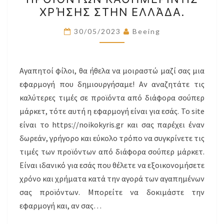
ΔΩΡΕΑΝ
ΧΡΉΣΗΣ ΣΤΗΝ ΕΛΛΆΔΑ.
ΥΠΗΡΕΣΊΑ
ΣΎΓΚΡΙΣΗΣ
30/05/2023
Beeing
ΤΙΜΏΝ
ΠΡΟΪΌΝΤΩΝ
Αγαπητοί φίλοι, θα ήθελα να μοιραστώ μαζί σας μια
ΚΑΘΗΜΕΡΙΝΉΣ
εφαρμογή που δημιουργήσαμε! Αν αναζητάτε τις
ΧΡΉΣΗΣ
καλύτερες τιμές σε προϊόντα από διάφορα σούπερ
ΣΤΗΝ
μάρκετ, τότε αυτή η εφαρμογή είναι για εσάς. Το site
ΕΛΛΆΔΑ.
είναι το https://noikokyris.gr και σας παρέχει έναν
δωρεάν, γρήγορο και εύκολο τρόπο να συγκρίνετε τις
τιμές των προϊόντων από διάφορα σούπερ μάρκετ.
Είναι ιδανικό για εσάς που θέλετε να εξοικονομήσετε
χρόνο και χρήματα κατά την αγορά των αγαπημένων
σας προϊόντων. Μπορείτε να δοκιμάστε την
εφαρμογή και, αν σας…