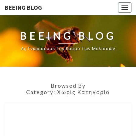
BEEING BLOG
Togg
navig
BEEING BLOG
Ας Γνωρίσουμε Τον Κόσμο Των Μελισσών
Browsed By
Category:
Χωρίς Κατηγορία