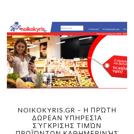
NOIKOKYRIS.GR
NOIKOKYRIS.GR – Η ΠΡΏΤΗ
–
ΔΩΡΕΑΝ ΥΠΗΡΕΣΊΑ
Η
ΣΎΓΚΡΙΣΗΣ ΤΙΜΏΝ
ΠΡΏΤΗ
ΠΡΟΪΌΝΤΩΝ ΚΑΘΗΜΕΡΙΝΉΣ