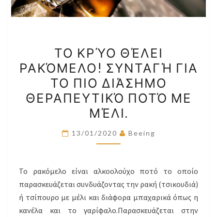
ΤΟ
ΤΟ ΚΡΎΟ ΘΈΛΕΙ
ΚΡΎΟ
ΡΑΚΌΜΕΛΟ! ΣΥΝΤΑΓΉ ΓΙΑ
ΘΈΛΕΙ
ΤΟ ΠΙΟ ΔΙΆΣΗΜΟ
ΡΑΚΌΜΕΛΟ!
ΣΥΝΤΑΓΉ
ΘΕΡΑΠΕΥΤΙΚΌ ΠΟΤΌ ΜΕ
ΓΙΑ
ΜΈΛΙ.
ΤΟ
ΠΙΟ
13/01/2020
Beeing
ΔΙΆΣΗΜΟ
ΘΕΡΑΠΕΥΤΙΚΌ
Το ρακόμελο είναι αλκοολούχο ποτό το οποίο
ΠΟΤΌ
παρασκευάζεται συνδυάζοντας την ρακή (τσικουδιά)
ΜΕ
ή τσίπουρο με μέλι και διάφορα μπαχαρικά όπως η
ΜΈΛΙ.
κανέλα και το γαρίφαλο.
Παρασκευάζεται στην