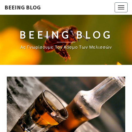
BEEING BLOG
Togg
navig
BEEING BLOG
Ας Γνωρίσουμε Τον Κόσμο Των Μελισσών