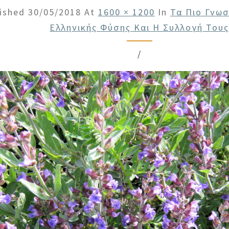
lished
30/05/2018
At
1600 × 1200
In
Τα Πιο Γνω
Ελληνικής Φύσης Και Η Συλλογή Του
/