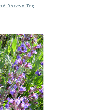
στά Βότανα Της
ς