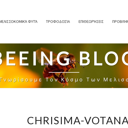
ΜΕΛΙΣΣΟΚΟΜΙΚΆ ΦΥΤΆ
ΤΡΟΦΟΔΟΣΊΑ
ΕΠΙΘΕΩΡΉΣΕΙΣ
ΠΡΟΒΛΉΜ
BEEING BLO
 Γνωρίσουμε Τον Κόσμο Των Μελισ
CHRISIMA-VOTAN