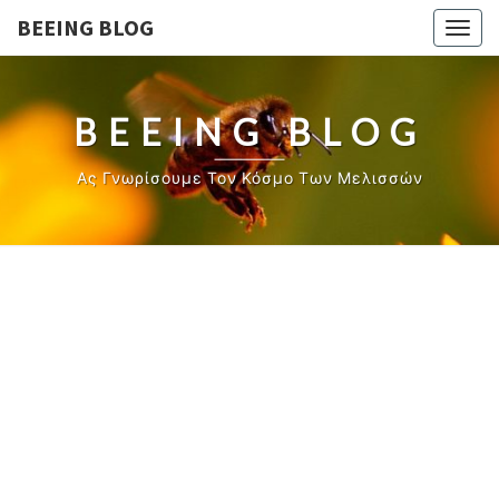
BEEING BLOG
Togg
navig
BEEING BLOG
Ας Γνωρίσουμε Τον Κόσμο Των Μελισσών