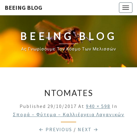
BEEING BLOG
Togg
navig
BEEING BLOG
Ας Γνωρίσουμε Τον Κόσμο Των Μελισσών
NTOMATES
Published
29/10/2017
At
940 × 598
In
Σπορά – Φύτεμα – Καλλιέργεια Λαχανικών
← PREVIOUS
/
NEXT →