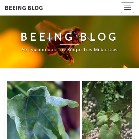
BEEING BLOG
Togg
navig
BEEING BLOG
Ας Γνωρίσουμε Τον Κόσμο Των Μελισσών