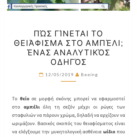
ΠΏΣ
ΠΏΣ ΓΊΝΕΤΑΙ ΤΟ
ΓΊΝΕΤΑΙ
ΘΕΙΆΦΙΣΜΑ ΣΤΟ ΑΜΠΈΛΙ;
ΤΟ
ΈΝΑΣ ΑΝΑΛΥΤΙΚΌΣ
ΘΕΙΆΦΙΣΜΑ
ΣΤΟ
ΟΔΗΓΌΣ
ΑΜΠΈΛΙ;
12/05/2019
Beeing
ΈΝΑΣ
ΑΝΑΛΥΤΙΚΌΣ
ΟΔΗΓΌΣ
Το
θείο
σε μορφή σκόνης μπορεί να εφαρμοστεί
στο
αμπέλι
όλη τη σεζόν μέχρι οι ρώγες των
σταφυλιών να πάρουν χρώμα, δηλαδή να αρχίζουν να
ωριμάζουν. Βασικός σκοπός του θειαφίσματος είναι
να ελέγξουμε την μυκητολογική ασθένεια
ωίδιο
που