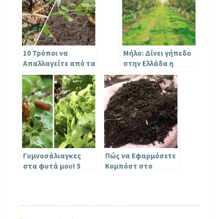
10 Τρόποι να
Μήλο: Δίνει γήπεδο
Απαλλαγείτε από τα
στην Ελλάδα η
Ζιζάνια χωρίς τη
πτώση της
Χρήση Επικίνδυνων
ευρωπαϊκής
Χημικών
παραγωγής
Γυμνοσάλιαγκες
Πώς να Εφαρμόσετε
στα φυτά μου! 5
Κομπόστ στο
Τρόποι για να τους
Έδαφος του Κήπου
διώξετε με φυσικό
το Φθινόπωρο για
τρόπο!
να Ωφεληθούν τα
Φυτά σας την
Άνοιξη