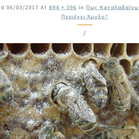
ed
06/03/2017
At
894 × 596
In
Πως Καταλαβαίνω
Περιέχει Άμυλο?
/