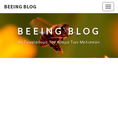
BEEING BLOG
Togg
navig
BEEING BLOG
Ας Γνωρίσουμε Τον Κόσμο Των Μελισσών