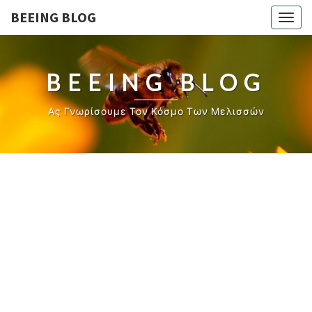
BEEING BLOG
Togg
navig
BEEING BLOG
Ας Γνωρίσουμε Τον Κόσμο Των Μελισσών