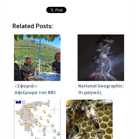
Related Posts:
«Σφυριά»:
National Geographic:
Αφιέρωμα του BBC
Οι μαγικές
στην ελληνική
φωτογραφίες που
σφυριχτή γλώσσα
κέρδισαν στο
που σβήνει στον
διαγωνισμό 2017
χρόνο