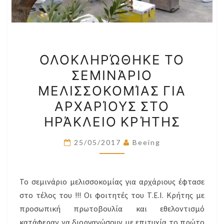
ΟΛΟΚΛΗΡΏΘΗΚΕ
ΟΛΟΚΛΗΡΏΘΗΚΕ ΤΟ
ΤΟ
ΣΕΜΙΝΆΡΙΟ
ΣΕΜΙΝΆΡΙΟ
ΜΕΛΙΣΣΟΚΟΜΊΑΣ ΓΙΑ
ΜΕΛΙΣΣΟΚΟΜΊΑΣ
ΓΙΑ
ΑΡΧΑΡΊΟΥΣ ΣΤΟ
ΑΡΧΑΡΊΟΥΣ
ΗΡΆΚΛΕΙΟ ΚΡΉΤΗΣ
ΣΤΟ
ΗΡΆΚΛΕΙΟ
25/05/2017
Beeing
ΚΡΉΤΗΣ
Το σεμινάριο μελισσοκομίας για αρχάριους έφτασε
στο τέλος του !!! Οι φοιτητές του Τ.Ε.Ι. Κρήτης με
προσωπική πρωτοβουλία και εθελοντισμό
κατάφεραν να διοργανώσουν με επιτυχία το πρώτο