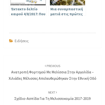
Έκτακτο δελτίο
Μια συναρπαστική
καιρού 4/8/2017: Που
ματιά στις πρώτες
θα χτυπήσει ο
21 μέρες της ζωής
Καύσωνας
μιας μέλισσας
[Video]
Ειδήσεις
Post
navigation
PREVIOUS
Ανατροπή Φορτηγού Με Μελίσσια Στην Αργολίδα –
Χιλιάδες Μέλισσες Απελευθερώθηκαν Στην Εθνική Οδό
NEXT
Σχέδιο-Ασπίδα Για Τη Μελισσοκομία 2017-2019