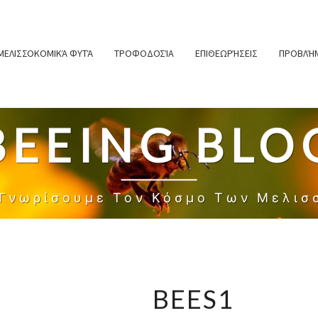
ΜΕΛΙΣΣΟΚΟΜΙΚΆ ΦΥΤΆ
ΤΡΟΦΟΔΟΣΊΑ
ΕΠΙΘΕΩΡΉΣΕΙΣ
ΠΡΟΒΛΉΜ
BEEING BLO
 Γνωρίσουμε Τον Κόσμο Των Μελισ
BEES1