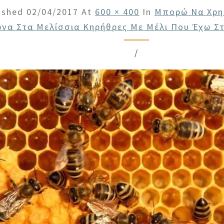
ished
02/04/2017
At
600 × 400
In
Μπορώ Να Χρη
ώνα Στα Μελίσσια Κηρήθρες Με Μέλι Που Έχω Σ
/