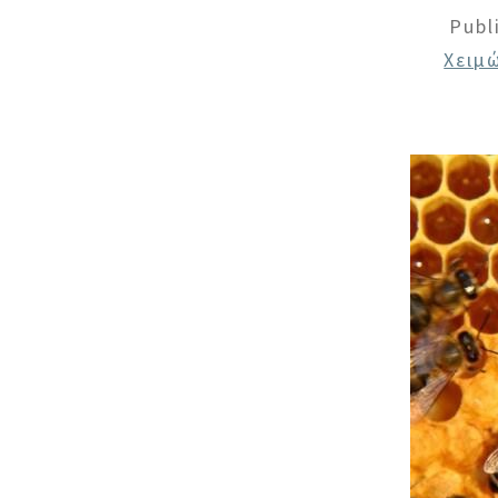
Publ
Χειμ