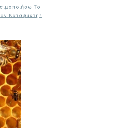
σιμοποιήσω Το
τον Καταψύκτη?