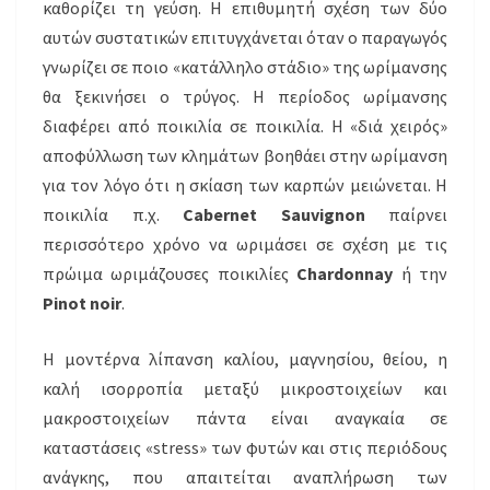
καθορίζει τη γεύση. Η επιθυμητή σχέση των δύο
αυτών συστατικών επιτυγχάνεται όταν ο παραγωγός
γνωρίζει σε ποιο «κατάλληλο στάδιο» της ωρίμανσης
θα ξεκινήσει ο τρύγος. Η περίοδος ωρίμανσης
διαφέρει από ποικιλία σε ποικιλία. Η «διά χειρός»
αποφύλλωση των κλημάτων βοηθάει στην ωρίμανση
για τον λόγο ότι η σκίαση των καρπών μειώνεται. Η
ποικιλία π.χ.
Cabernet Sauvignon
παίρνει
περισσότερο χρόνο να ωριμάσει σε σχέση με τις
πρώιμα ωριμάζουσες ποικιλίες
Chardonnay
ή την
Pinot noir
.
Η μοντέρνα λίπανση καλίου, μαγνησίου, θείου, η
καλή ισορροπία μεταξύ μικροστοιχείων και
μακροστοιχείων πάντα είναι αναγκαία σε
καταστάσεις «stress» των φυτών και στις περιόδους
ανάγκης, που απαιτείται αναπλήρωση των