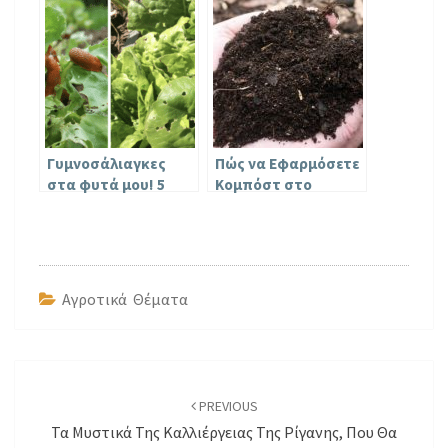
Αναλυτικός Οδηγός
ευρωπαϊκής
παραγωγής
Γυμνοσάλιαγκες
Πώς να Εφαρμόσετε
στα φυτά μου! 5
Κομπόστ στο
Τρόποι για να τους
Έδαφος του Κήπου
διώξετε με φυσικό
το Φθινόπωρο για
τρόπο!
να Ωφεληθούν τα
Φυτά σας την
Άνοιξη
Αγροτικά Θέματα
Post
navigation
PREVIOUS
Τα Μυστικά Της Καλλιέργειας Της Ρίγανης, Που Θα