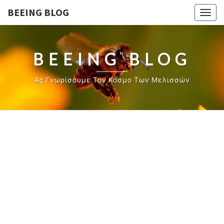
BEEING BLOG
Togg
navig
BEEING BLOG
Ας Γνωρίσουμε Τον Κόσμο Των Μελισσών