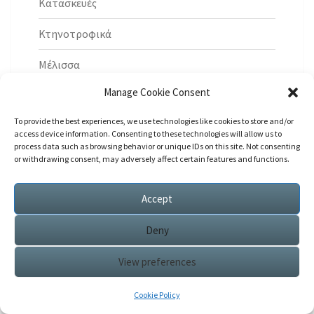
Κατασκευές
Κτηνοτροφικά
Μέλισσα
Manage Cookie Consent
Μελισσοκομικά Έγγραφα
To provide the best experiences, we use technologies like cookies to store and/or
Μελισσοκομικά Φυτά
access device information. Consenting to these technologies will allow us to
process data such as browsing behavior or unique IDs on this site. Not consenting
Ομοιόσταση
or withdrawing consent, may adversely affect certain features and functions.
Προβλήματα και Λύσεις
Accept
Προιόντα Μέλισσας
Deny
Πτηνοτροφία
View preferences
Σαπούνι
Cookie Policy
Συνταγές