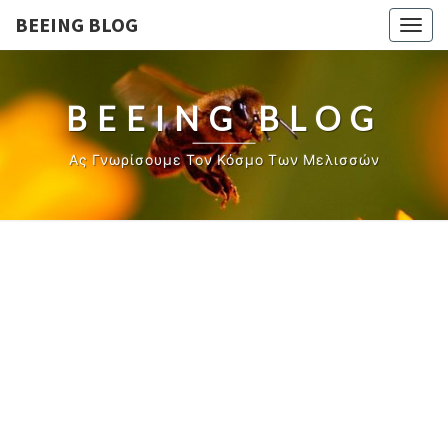
BEEING BLOG
Togg
navig
BEEING BLOG
Ας Γνωρίσουμε Τον Κόσμο Των Μελισσών