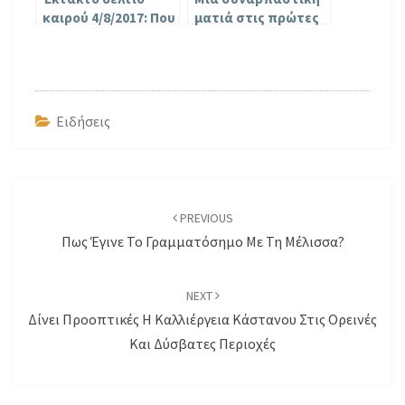
καιρού 4/8/2017: Που
ματιά στις πρώτες
θα χτυπήσει ο
21 μέρες της ζωής
Καύσωνας
μιας μέλισσας
[Video]
Ειδήσεις
Post
navigation
PREVIOUS
Πως Έγινε Το Γραμματόσημο Με Τη Μέλισσα?
NEXT
Δίνει Προοπτικές Η Καλλιέργεια Κάστανου Στις Ορεινές
Και Δύσβατες Περιοχές