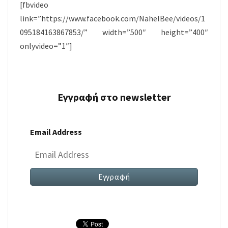
[fbvideo
link=”https://www.facebook.com/NahelBee/videos/1
095184163867853/” width=”500″ height=”400″
onlyvideo=”1″]
Εγγραφή στο newsletter
Email Address