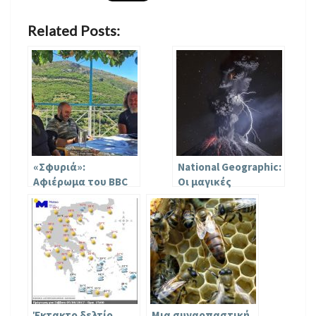
Related Posts:
«Σφυριά»:
National Geographic:
Αφιέρωμα του BBC
Οι μαγικές
στην ελληνική
φωτογραφίες που
σφυριχτή γλώσσα
κέρδισαν στο
που σβήνει στον
διαγωνισμό 2017
χρόνο
Έκτακτο δελτίο
Μια συναρπαστική