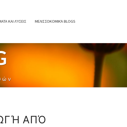
ΑΤΑ ΚΑΙ ΛΎΣΕΙΣ
ΜΕΛΙΣΣΟΚΟΜΙΚΆ BLOGS
G
σών
ΓΩΓΉ ΑΠΌ