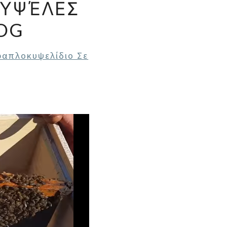
ΚΥΨΈΛΕΣ
LOG
ραπλοκυψελίδιο Σε