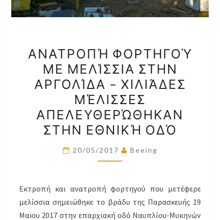
ΑΝΑΤΡΟΠΉ
ΑΝΑΤΡΟΠΉ ΦΟΡΤΗΓΟΎ
ΦΟΡΤΗΓΟΎ
ΜΕ ΜΕΛΊΣΣΙΑ ΣΤΗΝ
ΜΕ
ΑΡΓΟΛΊΔΑ – ΧΙΛΙΆΔΕΣ
ΜΕΛΊΣΣΙΑ
ΣΤΗΝ
ΜΈΛΙΣΣΕΣ
ΑΡΓΟΛΊΔΑ
ΑΠΕΛΕΥΘΕΡΏΘΗΚΑΝ
–
ΣΤΗΝ ΕΘΝΙΚΉ ΟΔΌ
ΧΙΛΙΆΔΕΣ
ΜΈΛΙΣΣΕΣ
20/05/2017
Beeing
ΑΠΕΛΕΥΘΕΡΏΘΗΚΑΝ
ΣΤΗΝ
ΕΘΝΙΚΉ
Εκτροπή και ανατροπή φορτηγού που μετέφερε
ΟΔΌ
μελίσσια σημειώθηκε το βράδυ της Παρασκευής 19
Μαϊου 2017 στην επαρχιακή οδό Ναυπλίου-Μυκηνών