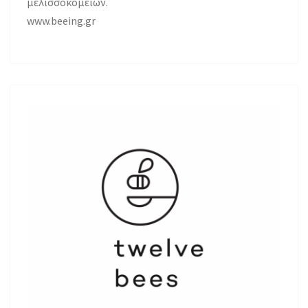
μελισσοκομείων.
www.beeing.gr