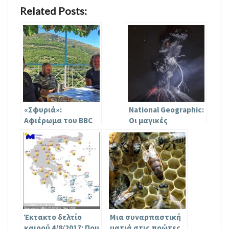
Related Posts:
«Σφυριά»:
National Geographic:
Αφιέρωμα του BBC
Οι μαγικές
στην ελληνική
φωτογραφίες που
σφυριχτή γλώσσα
κέρδισαν στο
που σβήνει στον
διαγωνισμό 2017
χρόνο
Έκτακτο δελτίο
Μια συναρπαστική
καιρού 4/8/2017: Που
ματιά στις πρώτες