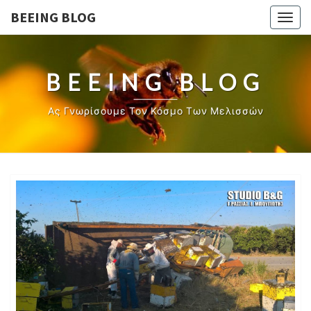
BEEING BLOG
Togg
navig
BEEING BLOG
Ας Γνωρίσουμε Τον Κόσμο Των Μελισσών