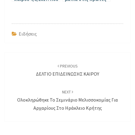
θα χτυπήσει ο
21 μέρες της ζωής
Καύσωνας
μιας μέλισσας
[Video]
Ειδήσεις
Post
navigation
PREVIOUS
ΔΕΛΤΙΟ ΕΠΙΔΕΙΝΩΣΗΣ ΚΑΙΡΟΥ
NEXT
Ολοκληρώθηκε Το Σεμινάριο Μελισσοκομίας Για
Αρχαρίους Στο Ηράκλειο Κρήτης