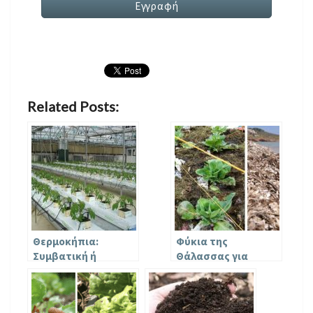
Related Posts:
Θερμοκήπια:
Φύκια της
Συμβατική ή
Θάλασσας για
υδροπονική
Λίπασμα –
καλλιέργεια;
Διαβάστε πώς
μπορείτε να τα