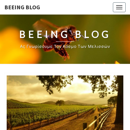
BEEING BLOG
Togg
navig
BEEING BLOG
Ας Γνωρίσουμε Τον Κόσμο Των Μελισσών