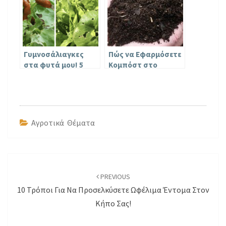
Χρησιμοποιήσετε
στο Λαχανόκηπο για
Μεγαλύτερη
Παραγωγή!
Γυμνοσάλιαγκες
Πώς να Εφαρμόσετε
στα φυτά μου! 5
Κομπόστ στο
Τρόποι για να τους
Έδαφος του Κήπου
διώξετε με φυσικό
το Φθινόπωρο για
τρόπο!
να Ωφεληθούν τα
Φυτά σας την
Άνοιξη
Αγροτικά Θέματα
Post
navigation
PREVIOUS
10 Τρόποι Για Να Προσελκύσετε Ωφέλιμα Έντομα Στον
Κήπο Σας!