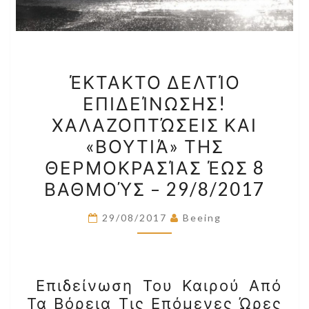
ΈΚΤΑΚΤΟ
ΈΚΤΑΚΤΟ ΔΕΛΤΊΟ
ΔΕΛΤΊΟ
ΕΠΙΔΕΊΝΩΣΗΣ!
ΕΠΙΔΕΊΝΩΣΗΣ!
ΧΑΛΑΖΟΠΤΏΣΕΙΣ ΚΑΙ
ΧΑΛΑΖΟΠΤΏΣΕΙΣ
ΚΑΙ
«ΒΟΥΤΙΆ» ΤΗΣ
«ΒΟΥΤΙΆ»
ΘΕΡΜΟΚΡΑΣΊΑΣ ΈΩΣ 8
ΤΗΣ
ΒΑΘΜΟΎΣ – 29/8/2017
ΘΕΡΜΟΚΡΑΣΊΑΣ
ΈΩΣ
29/08/2017
Beeing
8
ΒΑΘΜΟΎΣ
–
Επιδείνωση Του Καιρού Από
29/8/2017
Τα Βόρεια Τις Επόμενες Ώρες