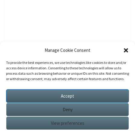
Manage Cookie Consent
To provide the best experiences, we use technologies like cookies to store and/or
access device information. Consenting to these technologies will allow us to
process data such as browsing behavior or unique IDs on this site. Not consenting
or withdrawing consent, may adversely affect certain features and functions.
Accept
Deny
View preferences
© 2026
|
Proudly Powered by
WordPress
|
Theme:
Nisarg