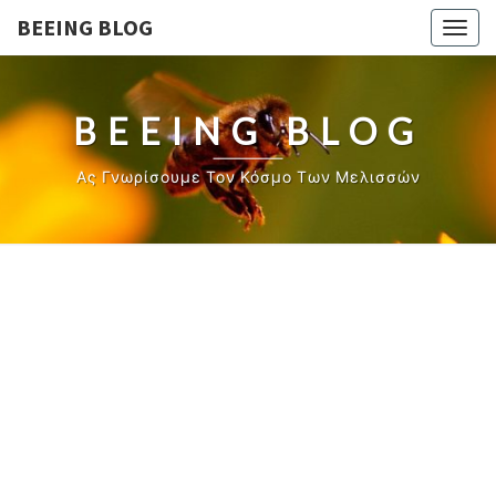
BEEING BLOG
Togg
navig
BEEING BLOG
Ας Γνωρίσουμε Τον Κόσμο Των Μελισσών