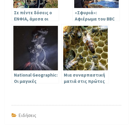
Σε πέντε δόσεις ο
«Σφυριά»:
ΕΝΦΙΑ, άμεσα οι
Αφιέρωμα του BBC
επιστροφές φόρου
στην ελληνική
έως 10.000 ευρώ
σφυριχτή γλώσσα
που σβήνει στον
χρόνο
National Geographic:
Μια συναρπαστική
Οι μαγικές
ματιά στις πρώτες
φωτογραφίες που
21 μέρες της ζωής
κέρδισαν στο
μιας μέλισσας
διαγωνισμό 2017
[Video]
Ειδήσεις